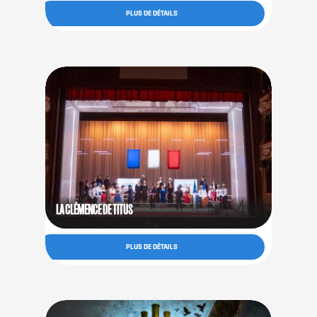
DATES DE SPECTACLES
LIEU
PLUS DE DÉTAILS
Du 12.03.2027
Grand-Théâtre —
au 14.03.2027
Grande salle
DURÉE
CATÉGORIE
Image
1h30
Opéra
principale
ENTRACTE
Titre
LA CLÉMENCE DE TITUS
DATES DE SPECTACLES
LIEU
PLUS DE DÉTAILS
Du 02.05.2027
Grand-Théâtre —
au 04.05.2027
Grande salle
DURÉE
CATÉGORIE
Image