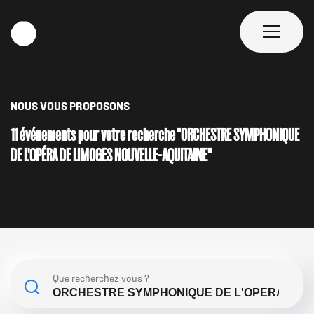
Aller
au
contenu
Navig
principal
princi
NOUS VOUS PROPOSONS
11 événements pour votre recherche "ORCHESTRE SYMPHONIQUE
DE L'OPÉRA DE LIMOGES NOUVELLE-AQUITAINE"
Que recherchez vous ?