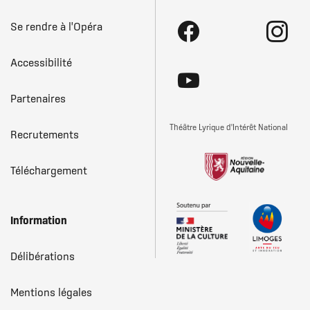
Pied
Se rendre à l'Opéra
Réseaux
F
I
de
sociaux
Accessibilité
page
L
Y
Partenaires
Théâtre Lyrique d'Intérêt National
Recrutements
Téléchargement
Information
Délibérations
Mentions légales