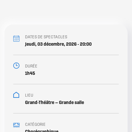
DATES DE SPECTACLES
Jeudi, 03 décembre, 2026 - 20:00
DATES
DE
SPECTACLES
DURÉE
1h45
ENTRACTE
LIEU
Grand-Théâtre — Grande salle
CATÉGORIE
Chorégraphique