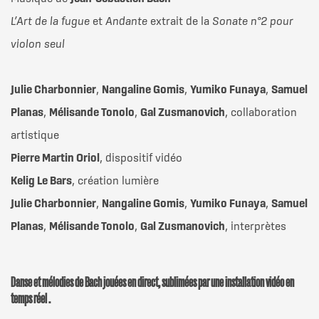
MOINS DE
MOINS DE
L’Art de la fugue
et
Andante
extrait de la
Sonate n°2 pour
1H
1H15
violon seul
Julie Charbonnier
,
Nangaline Gomis
,
Yumiko Funaya
,
Samuel
MOINS DE
MOINS DE
Planas
,
Mélisande Tonolo
,
Gal Zusmanovich
, collaboration
1H30
2H
artistique
Pierre Martin Oriol
, dispositif vidéo
Kelig Le Bars
, création lumière
MOINS DE
MOINS DE
Julie Charbonnier
,
Nangaline Gomis
,
Yumiko Funaya
,
Samuel
3H
4H
Planas
,
Mélisande Tonolo
,
Gal Zusmanovich
, interprètes
Danse et mélodies de Bach jouées en direct, sublimées par une installation vidéo en
temps réel .