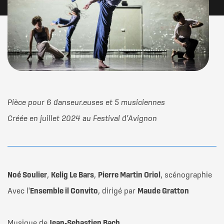
MOINS DE
MOINS DE
2H30
2H50
TOUT
GRAND-THÉÂTRE — GRANDE SALLE
PAYANT
MOINS DE
MOINS DE
N MOULIN - MAISON DES ARTS ET DE LA DANSE (MAD)
MIN
2H30
30
Description
Pièce pour 6 danseur.euses et 5 musiciennes
Créée en juillet 2024 au Festival d’Avignon
du
spectacle
MOINS DE
MOINS DE
MIN
45MIN
50
Noé Soulier
,
Kelig Le Bars
,
Pierre Martin Oriol
, scénographie
Avec l'
Ensemble il Convito
, dirigé par
Maude Gratton
Musique de
Jean-Sebastien Bach