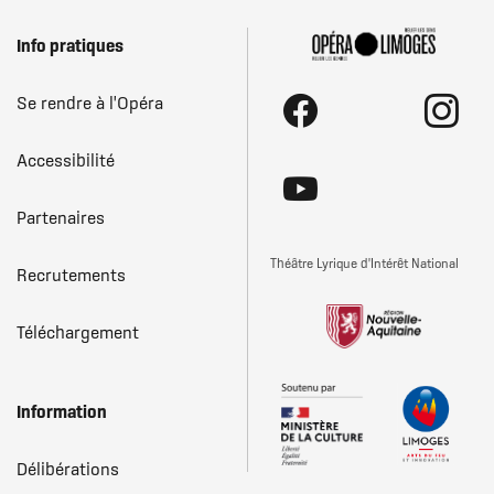
Menu
Info pratiques
Pied
Se rendre à l'Opéra
Réseaux
F
I
de
sociaux
Accessibilité
page
L
Y
Partenaires
Théâtre Lyrique d'Intérêt National
Recrutements
Téléchargement
Information
Délibérations